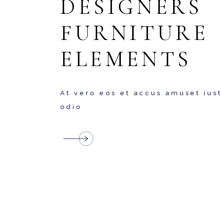
DESIGNERS
FURNITURE
ELEMENTS
At vero eos et accus amuset ius
odio