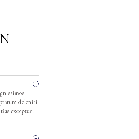
GN
_
ignissimos
ptatum deleniti
tias excepturi
+