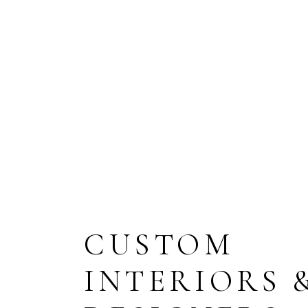
2
1
2
1
ENTRANCE
AREA, M2
BA
CUSTOM
INTERIORS 